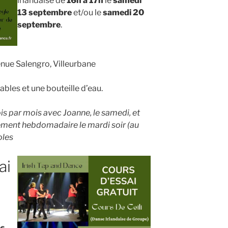
irlandaise de
16h à 17h
le
samedi
13 septembre
et/ou le
samedi 20
septembre
.
enue Salengro, Villeurbane
bles et une bouteille d’eau.
ois par mois avec Joanne, le samedi, et
ement hebdomadaire le mardi soir (au
oles
ai
es