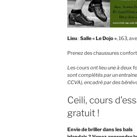
Lieu
:
Salle « Le Dojo »
, 163, av
Prenez des chaussures conforta
Les cours ont lieu une à deux f
sont complétés par un entraîn
CCVA), encadré par des bénév
Ceili, cours d’ess
gratuit !
Envie de briller dans les bals
irlandais ? Venez apprendre l