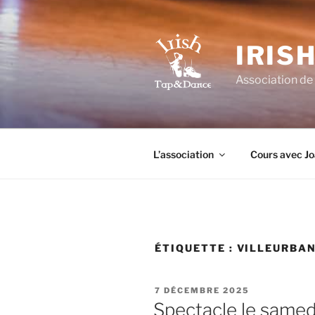
Aller
au
contenu
IRIS
principal
Association de 
L’association
Cours avec J
ÉTIQUETTE :
VILLEURBA
PUBLIÉ
7 DÉCEMBRE 2025
LE
Spectacle le samed