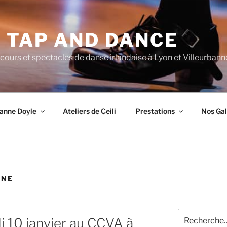
H TAP AND DANCE
cours et spectacles de danse irlandaise à Lyon et Villeurbann
oanne Doyle
Ateliers de Ceili
Prestations
Nos Gal
NNE
Recherche
i 10 janvier au CCVA à
pour