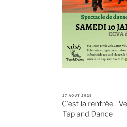
PUBLIÉ
27 AOÛT 2025
LE
C’est la rentrée ! V
Tap and Dance