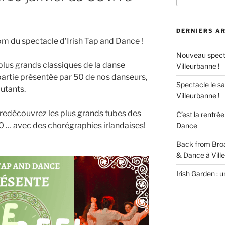
:
DERNIERS A
m du spectacle d’Irish Tap and Dance !
Nouveau specta
plus grands classiques de la danse
Villeurbanne !
partie présentée par 50 de nos danseurs,
Spectacle le s
butants.
Villeurbanne !
, redécouvrez les plus grands tubes des
C’est la rentré
10 … avec des chorégraphies irlandaises!
Dance
Back from Broad
& Dance à Vill
Irish Garden : 