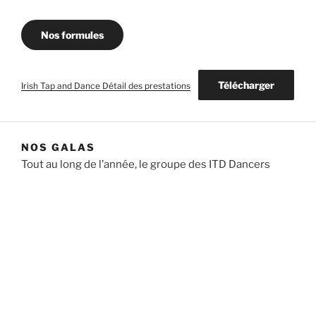
Nos formules
Télécharger
Irish Tap and Dance Détail des prestations
NOS GALAS
Tout au long de l’année, le groupe des ITD Dancers
travaille des chorégraphies de spectacle que nous
présentons à la demande dans la région lyonnaise et
ses environs.
Venez nous voir au CCVA le 4 juillet 2026 pour notre
prochain spectacle !
La billetterie est ouverte…