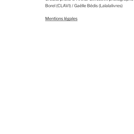
Borel (CLAVI) / Gaëlle Bédis (Lalalalivres)
Mentions légales
RIVERDANCE 69100 Villeurbann
Foy Lès Lyon 69500 Bron 69120
Venissieux 69320 Feyzin 69160 
69130 Ecully 69140 Rillieux-la-p
Pape 69290 Craponne 69300 Cal
Pierre-Benite 69330 Meyzieux
Danse celtique Lyon Celtic danc
Dancing Doyle Schools