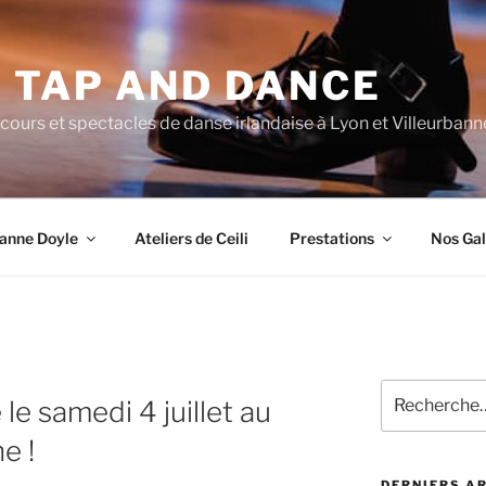
H TAP AND DANCE
cours et spectacles de danse irlandaise à Lyon et Villeurbann
oanne Doyle
Ateliers de Ceili
Prestations
Nos Gal
Recherche
e samedi 4 juillet au
pour
:
e !
DERNIERS A