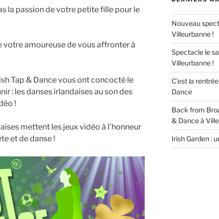
la passion de votre petite fille pour le
Nouveau specta
Villeurbanne !
e votre amoureuse de vous affronter à
Spectacle le s
Villeurbanne !
ish Tap & Dance vous ont concocté le
C’est la rentré
nir : les danses irlandaises au son des
Dance
déo !
Back from Broad
& Dance à Vill
ndaises mettent les jeux vidéo à l’honneur
e et de danse !
Irish Garden : 