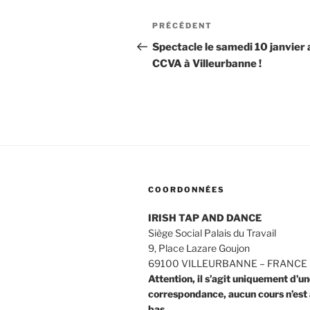
Navigation
Article
PRÉCÉDENT
de
précédent
Spectacle le samedi 10 janvier 
CCVA à Villeurbanne !
l’article
COORDONNÉES
IRISH TAP AND DANCE
Siège Social Palais du Travail
9, Place Lazare Goujon
69100 VILLEURBANNE – FRANCE
Attention, il s’agit uniquement d’u
correspondance, aucun cours n’est a
bas.