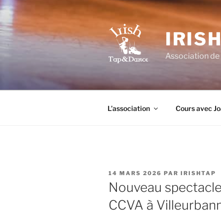
Aller
au
contenu
IRIS
principal
Association de 
L’association
Cours avec J
PUBLIÉ
14 MARS 2026
PAR
IRISHTAP
LE
Nouveau spectacle l
CCVA à Villeurbann