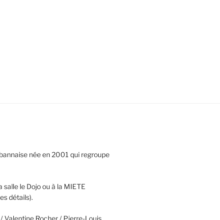
urbannaise née en 2001 qui regroupe
a salle le Dojo ou à la MIETE
es détails).
/ Valentine Rocher / Pierre-Louis