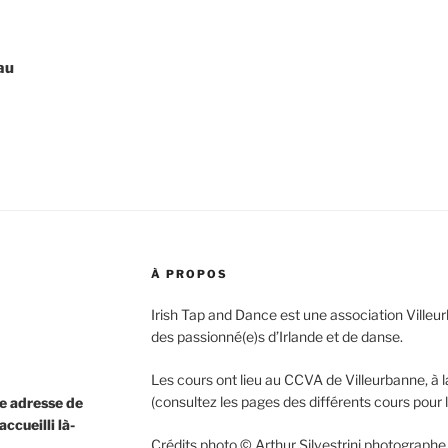
au
À PROPOS
Irish Tap and Dance est une association Ville
des passionné(e)s d’Irlande et de danse.
Les cours ont lieu au CCVA de Villeurbanne, à l
(consultez les pages des différents cours pour l
ne adresse de
ccueilli là-
Crédits photo © Arthur Silvestrini photographe 