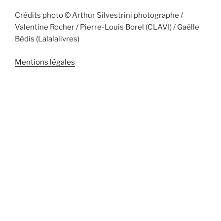
Crédits photo © Arthur Silvestrini photographe /
Valentine Rocher / Pierre-Louis Borel (CLAVI) / Gaëlle
Bédis (Lalalalivres)
Mentions légales
RIVERDANCE 69100 Villeurbanne 69000 Lyon 69110
Ste Foy Lès Lyon 69500 Bron 69120 Vaulx-en-Velin
69200 Venissieux 69320 Feyzin 69160 Tassin-la-
demi-lune 69130 Ecully 69140 Rillieux-la-pape 69150
Rillieux-la-Pape 69290 Craponne 69300 Caluire-et-
cuire 69310 Pierre-Benite 69330 Meyzieux
Danse celtique Lyon Celtic dance Lyon
Riverdance Step
Dancing Doyle Schools