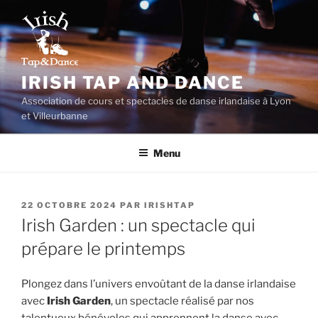
Aller
au
contenu
principal
IRISH TAP AND DANCE
Association de cours et spectacles de danse irlandaise à Lyon
et Villeurbanne
Menu
PUBLIÉ
22 OCTOBRE 2024
PAR
IRISHTAP
LE
Irish Garden : un spectacle qui
prépare le printemps
Plongez dans l’univers envoûtant de la danse irlandaise
avec
Irish Garden
, un spectacle réalisé par nos