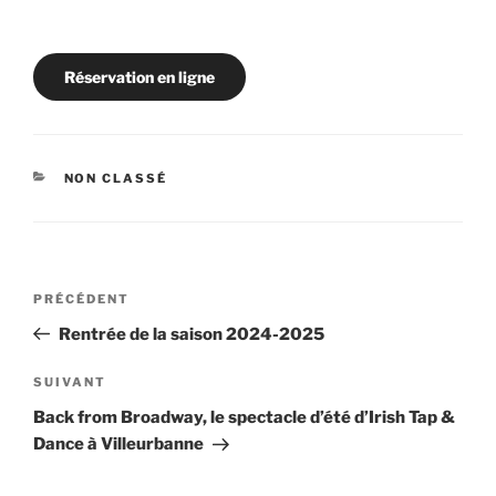
Réservation en ligne
CATÉGORIES
NON CLASSÉ
Navigation
Article
PRÉCÉDENT
de
précédent
Rentrée de la saison 2024-2025
l’article
Article
SUIVANT
suivant
Back from Broadway, le spectacle d’été d’Irish Tap &
Dance à Villeurbanne