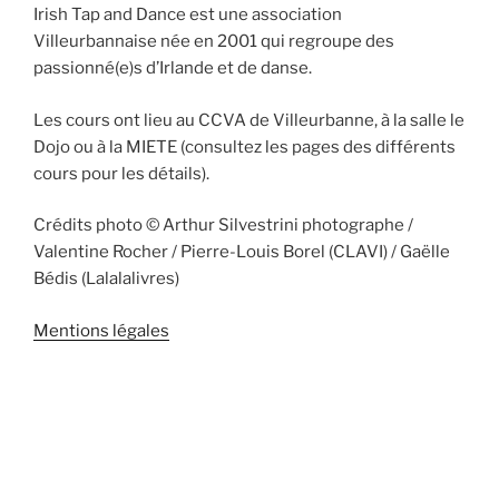
Irish Tap and Dance est une association
Villeurbannaise née en 2001 qui regroupe des
passionné(e)s d’Irlande et de danse.
Les cours ont lieu au CCVA de Villeurbanne, à la salle le
Dojo ou à la MIETE (consultez les pages des différents
cours pour les détails).
Crédits photo © Arthur Silvestrini photographe /
Valentine Rocher / Pierre-Louis Borel (CLAVI) / Gaëlle
Bédis (Lalalalivres)
Mentions légales
RIVERDANCE 69100 Villeurbanne 69000 Lyon 69110
Ste Foy Lès Lyon 69500 Bron 69120 Vaulx-en-Velin