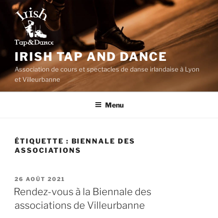
Aller
au
contenu
principal
IRISH TAP AND DANCE
Association de cours et spectacles de danse irlandaise à Lyon
et Villeurbanne
Menu
ÉTIQUETTE :
BIENNALE DES
ASSOCIATIONS
PUBLIÉ
26 AOÛT 2021
LE
Rendez-vous à la Biennale des
associations de Villeurbanne